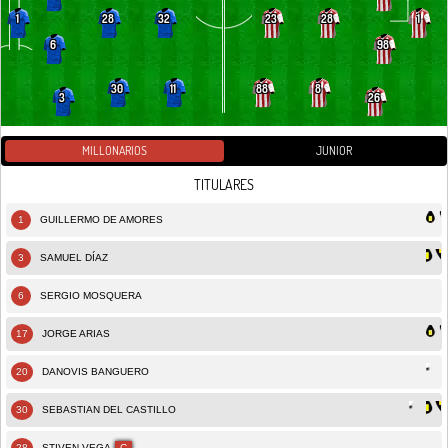
28
32
23
28
1
1
6
98
30
11
88
8
3
26
MILLONARIOS
JUNIOR
TITULARES
1
GUILLERMO DE AMORES
3
SAMUEL DÍAZ
6
SERGIO MOSQUERA
17
JORGE ARIAS
20
DANOVIS BANGUERO
30
SEBASTIAN DEL CASTILLO
28
STIVEN VEGA
C