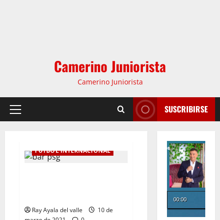
Camerino Juniorista
Camerino Juniorista
SUSCRIBIRSE
FÚTBOL INTERNACIONAL
PSG empató 1-1 con Barcelona y
clasificó a cuartos de final de la
Champions
Ray Ayala del valle
10 de
marzo de 2021
0