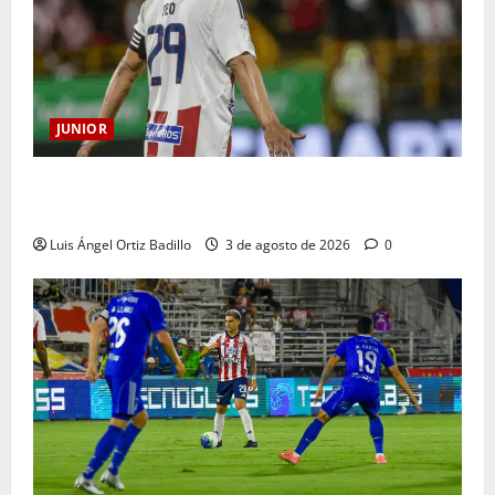
JUNIOR
El gran Teófilo Gutiérrez tendrá su despedida en el
Metropolitano
Luis Ángel Ortiz Badillo
3 de agosto de 2026
0