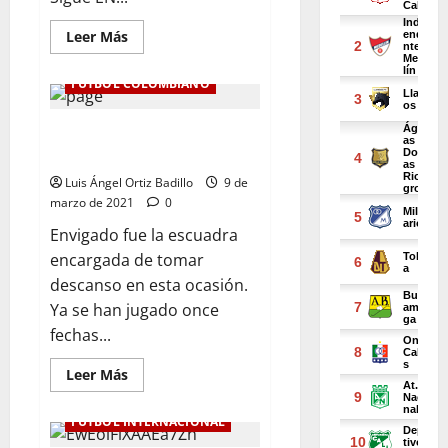
Leer Más
FÚTBOL COLOMBIANO
Jugadas 11 fechas, así avanza la
liga profesional colombiana
Luis Ángel Ortiz Badillo
9 de
marzo de 2021
0
Envigado fue la escuadra
encargada de tomar
descanso en esta ocasión.
Ya se han jugado once
fechas...
Leer Más
FÚTBOL INTERNACIONAL