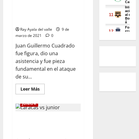
Porto eliminó a Juventus y
avanzó a cuartos de final de la
Champions League
Ray Ayala del valle
9 de
marzo de 2021
0
Juan Guillermo Cuadrado
fue figura, dio una
asistencia y fue pieza
fundamental en el ataque
de su...
Leer Más
JUNIOR
LA PREVIA | Ante Caracas,
Junior comienza el sueño por la
Copa Libertadores