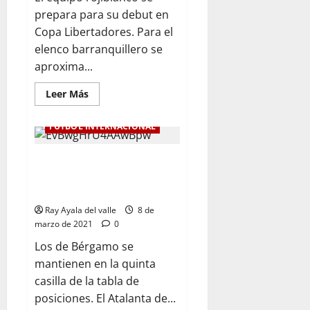
prepara para su debut en
Copa Libertadores. Para el
elenco barranquillero se
aproxima...
Leer Más
FÚTBOL INTERNACIONAL
Atalanta no pudo ante Inter,
cayó derrotado 0-1 en el
Giuseppe Meazza
Ray Ayala del valle
8 de
marzo de 2021
0
Los de Bérgamo se
mantienen en la quinta
casilla de la tabla de
posiciones. El Atalanta de...