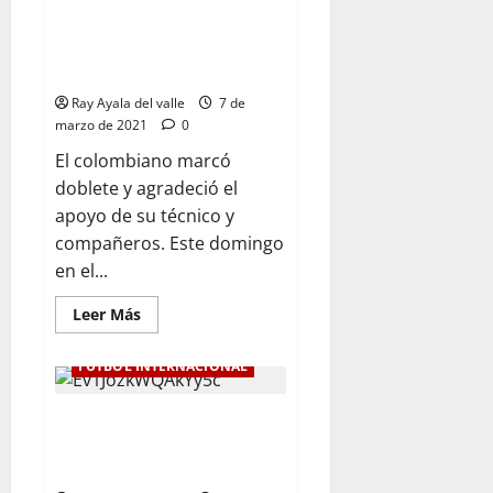
Radamel Falcao García regresó
a la nómina titular de
Galatasaray y fue figura
Ray Ayala del valle
7 de
marzo de 2021
0
El colombiano marcó
doblete y agradeció el
apoyo de su técnico y
compañeros. Este domingo
en el...
Leer Más
FÚTBOL INTERNACIONAL
Con el regreso de Juan
Guillermo Cuadrado, Juventus
derrotó 3-1 a Lazio