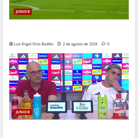
JUNIOR
“Tenemos que apretarnos los pantalones y trabajar
más que nunca”: Guillermo Celis
Luis Ángel Ortiz Badillo
2 de agosto de 2026
0
JUNIOR
“Es momento de estar más unidos que nunca”:
Alfredo Arias