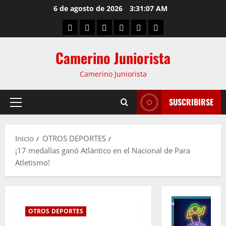
6 de agosto de 2026
3:31:08 AM
Camerino Juniorista
Camerino Juniorista
SUSCRIBIRSE
Inicio
OTROS DEPORTES
¡17 medallas ganó Atlántico en el Nacional de Para
Atletismo!
OTROS DEPORTES