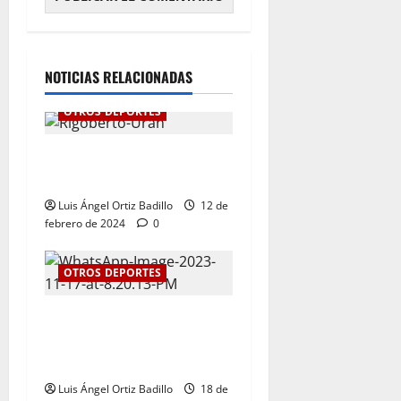
NOTICIAS RELACIONADAS
OTROS DEPORTES
“Ha llegado el momento”:
Rigoberto Urán
Luis Ángel Ortiz Badillo
12 de
febrero de 2024
0
OTROS DEPORTES
El tenis femenino le da a
Atlántico su primer oro en
los Juegos Nacionales 2023
Luis Ángel Ortiz Badillo
18 de