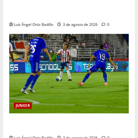
El gran Teófilo Gutiérrez tendrá su despedida en el
Metropolitano
Luis Ángel Ortiz Badillo
3 de agosto de 2026
0
JUNIOR
“Tenemos que apretarnos los pantalones y trabajar
más que nunca”: Guillermo Celis
Luis Ángel Ortiz Badillo
2 de agosto de 2026
0