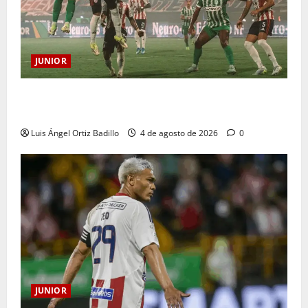
JUNIOR
¿Por qué no se jugará la fecha entre Nacional vs.
Junior en Medellín?
Luis Ángel Ortiz Badillo
4 de agosto de 2026
0
JUNIOR