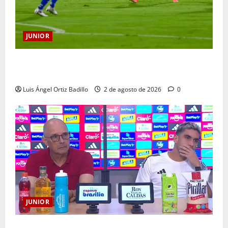
JUNIOR
“Tenemos que apretarnos los pantalones y trabajar
más que nunca”: Guillermo Celis
Luis Ángel Ortiz Badillo
2 de agosto de 2026
0
JUNIOR