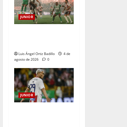
JUNIOR
¿Por qué no se jugará la
fecha entre Nacional vs.
Junior en Medellín?
Luis Ángel Ortiz Badillo
4 de
agosto de 2026
0
JUNIOR
El gran Teófilo Gutiérrez
tendrá su despedida en el
Metropolitano