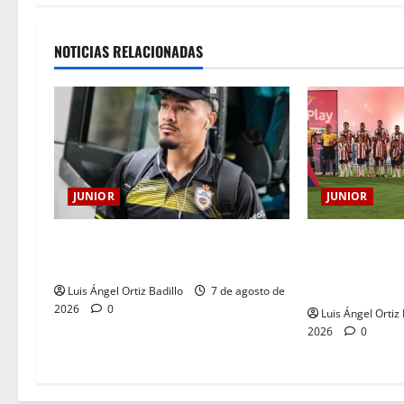
NOTICIAS RELACIONADAS
JUNIOR
JUNIOR
JUNIOR DE BA
Atención: No vendrá Cristian
AÑOS DE UNA 
Graciano al Junior.
LLEVA EN EL 
Luis Ángel Ortiz Badillo
7 de agosto de
2026
0
Luis Ángel Ortiz 
2026
0