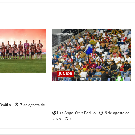
JUNIOR
RRANQUILLA, 102
HISTORIA QUE SE
Junior confirmó la boletería para el
CORAZÓN
partido ante Deportivo Pereira:
Norte seguirá cerrada por sanción
Badillo
7 de agosto de
Luis Ángel Ortiz Badillo
6 de agosto de
2026
0