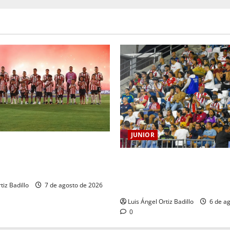
JUNIOR
 BARRANQUILLA, 102 AÑOS
TORIA QUE SE LLEVA EN EL
Junior confirmó la boletería 
partido ante Deportivo Perei
seguirá cerrada por sanción
tiz Badillo
7 de agosto de 2026
Luis Ángel Ortiz Badillo
6 de ag
0