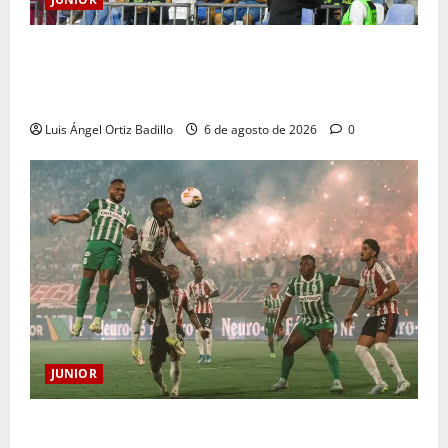
Junior confirmó la boletería para el partido ante
Deportivo Pereira: Norte seguirá cerrada por
sanción
Luis Ángel Ortiz Badillo
6 de agosto de 2026
0
JUNIOR
¿Por qué no se jugará la fecha entre Nacional vs.