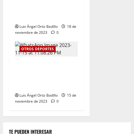
El tenis femenino le da a
Atlántico su primer oro en
los Juegos Nacionales 2023
Luis Ángel Ortiz Badillo
18 de
noviembre de 2023
0
OTROS DEPORTES
Kevin Donado y Mafe Herazo
ganaron plata y bronce
respectivamente para el
Atlántico
Luis Ángel Ortiz Badillo
15 de
noviembre de 2023
0
TE PUEDEN INTERESAR