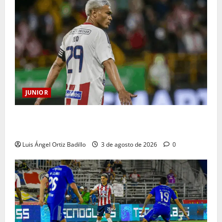
JUNIOR
El gran Teófilo Gutiérrez tendrá su despedida en el
Metropolitano
Luis Ángel Ortiz Badillo
3 de agosto de 2026
0