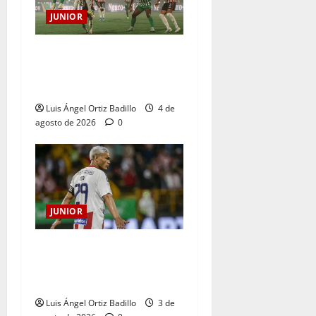
JUNIOR
¿Por qué no se jugará la
fecha entre Nacional vs.
Junior en Medellín?
Luis Ángel Ortiz Badillo
4 de
agosto de 2026
0
JUNIOR
El gran Teófilo Gutiérrez
tendrá su despedida en el
Metropolitano
Luis Ángel Ortiz Badillo
3 de