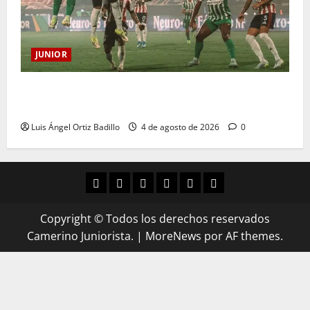
JUNIOR
¿Por qué no se jugará la fecha entre Nacional vs.
Junior en Medellín?
Luis Ángel Ortiz Badillo
4 de agosto de 2026
0
Copyright © Todos los derechos reservados
Camerino Juniorista.
|
MoreNews
por AF themes.