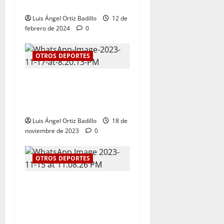
Rigoberto Urán
Luis Ángel Ortiz Badillo
12 de
febrero de 2024
0
OTROS DEPORTES
El tenis femenino le da a
Atlántico su primer oro en
los Juegos Nacionales 2023
Luis Ángel Ortiz Badillo
18 de
noviembre de 2023
0
OTROS DEPORTES
Kevin Donado y Mafe Herazo
ganaron plata y bronce
respectivamente para el
Atlántico