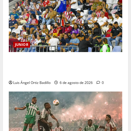
JUNIOR
Junior confirmó la boletería para el partido ante
Deportivo Pereira: Norte seguirá cerrada por
sanción
Luis Ángel Ortiz Badillo
6 de agosto de 2026
0