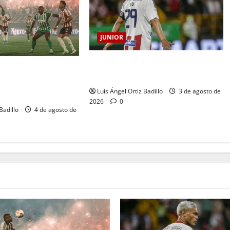
JUNIOR
El gran Teófilo Gutiérrez tendrá su
 jugará la fecha
despedida en el Metropolitano
 vs. Junior en
Luis Ángel Ortiz Badillo
3 de agosto de
2026
0
Badillo
4 de agosto de