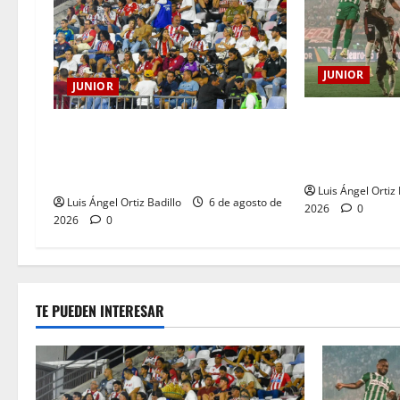
JUNIOR
JUNIOR
¿Por qué no se
Junior confirmó la boletería para el
entre Nacional
partido ante Deportivo Pereira:
Medellín?
Norte seguirá cerrada por sanción
Luis Ángel Ortiz 
Luis Ángel Ortiz Badillo
6 de agosto de
2026
0
2026
0
TE PUEDEN INTERESAR