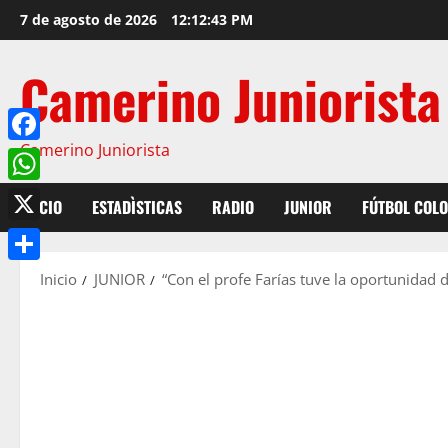
7 de agosto de 2026
12:12:45 PM
Camerino Juniorista
Camerino Juniorista
Facebook
WhatsApp
INICIO
ESTADÌSTICAS
RADIO
JUNIOR
FÚTBOL COL
X
Compartir
Inicio
JUNIOR
“Con el profe Farías tuve la oportunidad 