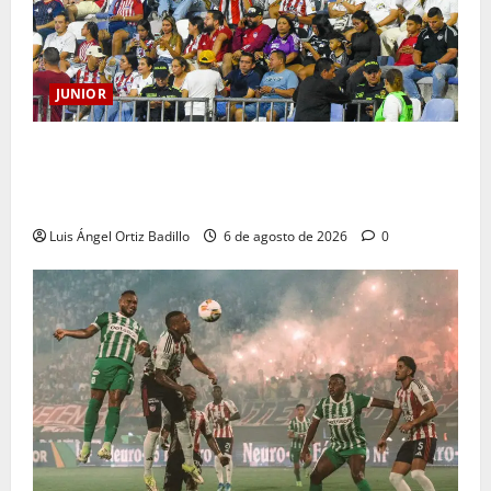
JUNIOR
Junior confirmó la boletería para el partido ante
Deportivo Pereira: Norte seguirá cerrada por
sanción
Luis Ángel Ortiz Badillo
6 de agosto de 2026
0