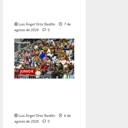
102 AÑOS DE UNA HISTORIA
QUE SE LLEVA EN EL
CORAZÓN
Luis Ángel Ortiz Badillo
7 de
agosto de 2026
0
JUNIOR
Junior confirmó la boletería
para el partido ante
Deportivo Pereira: Norte
seguirá cerrada por sanción
Luis Ángel Ortiz Badillo
6 de
agosto de 2026
0