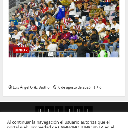
JUNIOR
Junior confirmó la boletería para el partido ante
Deportivo Pereira: Norte seguirá cerrada por
sanción
Luis Ángel Ortiz Badillo
6 de agosto de 2026
0
Al continuar la navegación el usuario autoriza que el
Copyright © Todos los derechos reservados
portal web, propiedad de CAMERINO JUNIORISTA en el