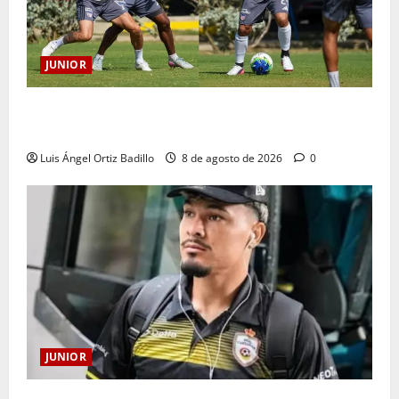
JUNIOR
A toda máquina se prepara Junior para su juego ante
Pereira
Luis Ángel Ortiz Badillo
8 de agosto de 2026
0
JUNIOR