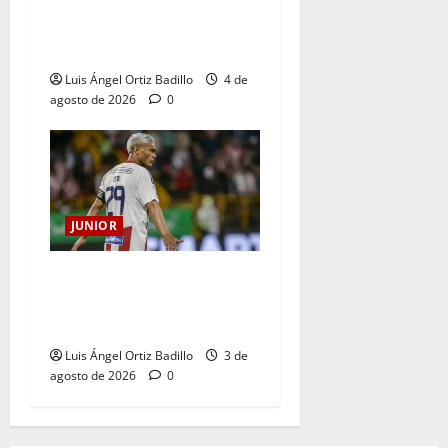
¿Por qué no se jugará la
fecha entre Nacional vs.
Junior en Medellín?
Luis Ángel Ortiz Badillo
4 de
agosto de 2026
0
JUNIOR
El gran Teófilo Gutiérrez
tendrá su despedida en el
Metropolitano
Luis Ángel Ortiz Badillo
3 de
agosto de 2026
0