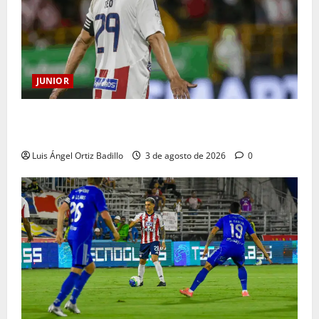
JUNIOR
El gran Teófilo Gutiérrez tendrá su despedida en el
Metropolitano
Luis Ángel Ortiz Badillo
3 de agosto de 2026
0