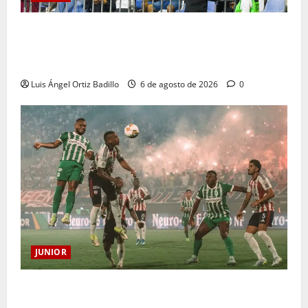
Junior confirmó la boletería para el partido ante
Deportivo Pereira: Norte seguirá cerrada por
sanción
Luis Ángel Ortiz Badillo
6 de agosto de 2026
0
JUNIOR
¿Por qué no se jugará la fecha entre Nacional vs.
Junior en Medellín?