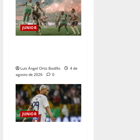
JUNIOR
¿Por qué no se jugará la
fecha entre Nacional vs.
Junior en Medellín?
Luis Ángel Ortiz Badillo
4 de
agosto de 2026
0
JUNIOR
El gran Teófilo Gutiérrez
tendrá su despedida en el