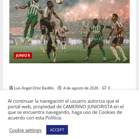
JUNIOR
¿Por qué no se jugará la fecha entre Nacional vs.
Junior en Medellín?
Luis Ángel Ortiz Badillo
4 de agosto de 2026
0
Al continuar la navegación el usuario autoriza que el
portal web, propiedad de CAMERINO JUNIORISTA en el
que se encuentra navegando, haga uso de Cookies de
acuerdo con esta Política.
Copyright © Todos los derechos reservados
Cookie settings
ACCEPT
Camerino Juniorista.
|
MoreNews
por AF themes.