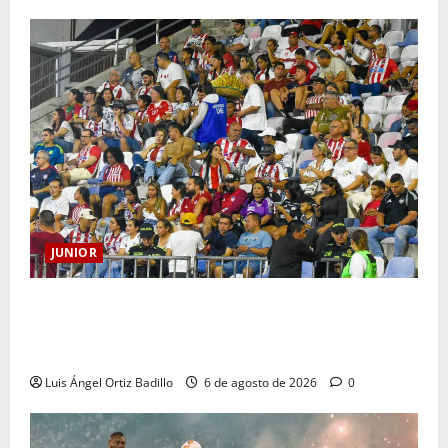
JUNIOR
Junior confirmó la boletería para el partido ante
Deportivo Pereira: Norte seguirá cerrada por
sanción
Luis Ángel Ortiz Badillo
6 de agosto de 2026
0