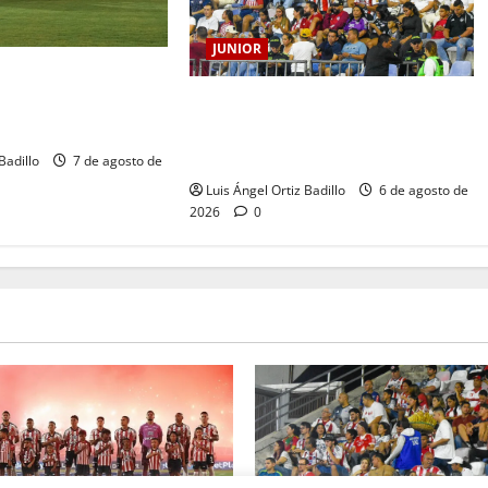
JUNIOR
RRANQUILLA, 102
HISTORIA QUE SE
Junior confirmó la boletería para el
CORAZÓN
partido ante Deportivo Pereira:
Norte seguirá cerrada por sanción
Badillo
7 de agosto de
Luis Ángel Ortiz Badillo
6 de agosto de
2026
0