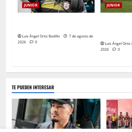
JUNIOR
JUNIOR
JUNIOR DE BA
Atención: No vendrá Cristian
AÑOS DE UNA 
Graciano al Junior.
LLEVA EN EL 
Luis Ángel Ortiz Badillo
7 de agosto de
2026
0
Luis Ángel Ortiz 
2026
0
TE PUEDEN INTERESAR