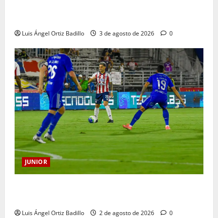
El gran Teófilo Gutiérrez tendrá su despedida en el
Metropolitano
Luis Ángel Ortiz Badillo
3 de agosto de 2026
0
JUNIOR
“Tenemos que apretarnos los pantalones y trabajar
más que nunca”: Guillermo Celis
Luis Ángel Ortiz Badillo
2 de agosto de 2026
0