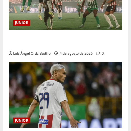
JUNIOR
¿Por qué no se jugará la fecha entre Nacional vs.
Junior en Medellín?
Luis Ángel Ortiz Badillo
4 de agosto de 2026
0
JUNIOR