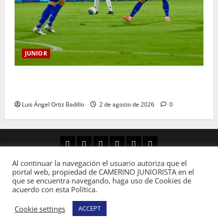
JUNIOR
“Tenemos que apretarnos los pantalones y trabajar
más que nunca”: Guillermo Celis
Luis Ángel Ortiz Badillo
2 de agosto de 2026
0
Al continuar la navegación el usuario autoriza que el
Copyright © Todos los derechos reservados
portal web, propiedad de CAMERINO JUNIORISTA en el
Camerino Juniorista.
|
MoreNews
por AF themes.
que se encuentra navegando, haga uso de Cookies de
acuerdo con esta Política.
Cookie settings
ACCEPT