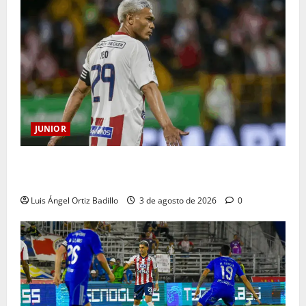
JUNIOR
El gran Teófilo Gutiérrez tendrá su despedida en el
Metropolitano
Luis Ángel Ortiz Badillo
3 de agosto de 2026
0