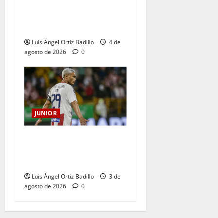
¿Por qué no se jugará la
fecha entre Nacional vs.
Junior en Medellín?
Luis Ángel Ortiz Badillo
4 de
agosto de 2026
0
JUNIOR
El gran Teófilo Gutiérrez
tendrá su despedida en el
Metropolitano
Luis Ángel Ortiz Badillo
3 de
agosto de 2026
0