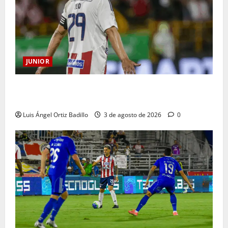
JUNIOR
El gran Teófilo Gutiérrez tendrá su despedida en el
Metropolitano
Luis Ángel Ortiz Badillo
3 de agosto de 2026
0