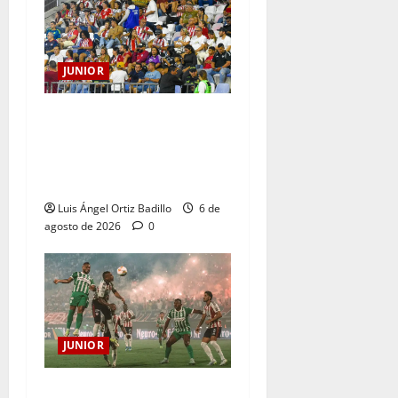
JUNIOR
Junior confirmó la boletería
para el partido ante
Deportivo Pereira: Norte
seguirá cerrada por sanción
Luis Ángel Ortiz Badillo
6 de
agosto de 2026
0
JUNIOR
¿Por qué no se jugará la