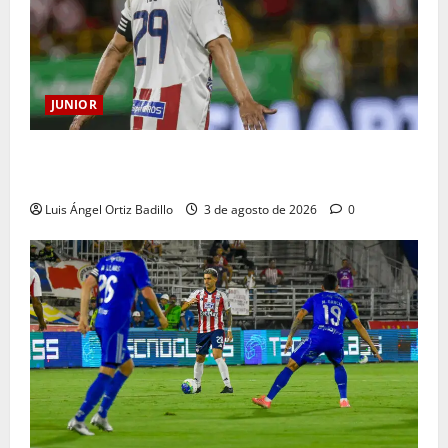
JUNIOR
El gran Teófilo Gutiérrez tendrá su despedida en el
Metropolitano
Luis Ángel Ortiz Badillo
3 de agosto de 2026
0