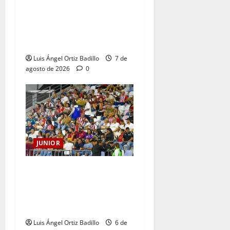
JUNIOR DE BARRANQUILLA,
102 AÑOS DE UNA HISTORIA
QUE SE LLEVA EN EL
CORAZÓN
Luis Ángel Ortiz Badillo
7 de
agosto de 2026
0
JUNIOR
Junior confirmó la boletería
para el partido ante
Deportivo Pereira: Norte
seguirá cerrada por sanción
Luis Ángel Ortiz Badillo
6 de