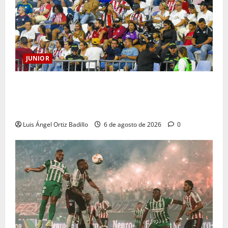
JUNIOR
Junior confirmó la boletería para el partido ante
Deportivo Pereira: Norte seguirá cerrada por
sanción
Luis Ángel Ortiz Badillo
6 de agosto de 2026
0