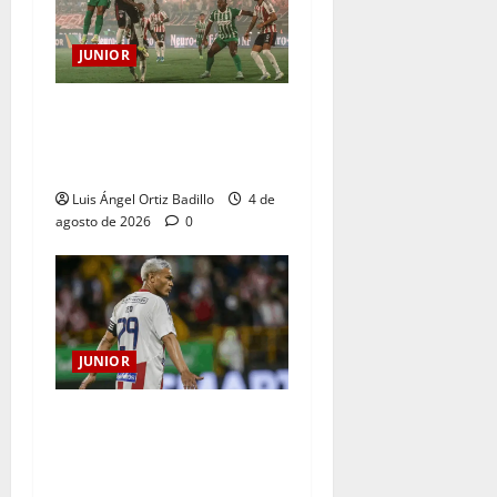
JUNIOR
¿Por qué no se jugará la
fecha entre Nacional vs.
Junior en Medellín?
Luis Ángel Ortiz Badillo
4 de
agosto de 2026
0
JUNIOR
El gran Teófilo Gutiérrez
tendrá su despedida en el
Metropolitano