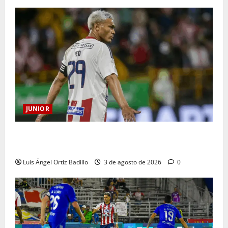
JUNIOR
El gran Teófilo Gutiérrez tendrá su despedida en el
Metropolitano
Luis Ángel Ortiz Badillo
3 de agosto de 2026
0