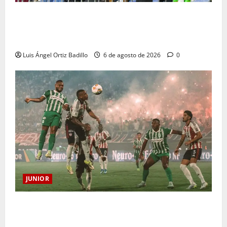
Junior confirmó la boletería para el partido ante
Deportivo Pereira: Norte seguirá cerrada por
sanción
Luis Ángel Ortiz Badillo
6 de agosto de 2026
0
JUNIOR
¿Por qué no se jugará la fecha entre Nacional vs.
Junior en Medellín?