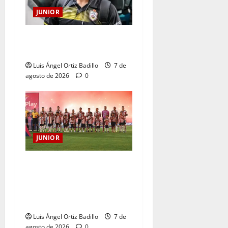
JUNIOR
Atención: No vendrá
Cristian Graciano al Junior.
Luis Ángel Ortiz Badillo
7 de
agosto de 2026
0
JUNIOR
JUNIOR DE BARRANQUILLA,
102 AÑOS DE UNA HISTORIA
QUE SE LLEVA EN EL
CORAZÓN
Luis Ángel Ortiz Badillo
7 de
agosto de 2026
0