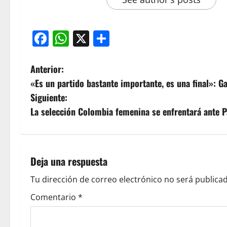
Facebook
WhatsApp
X
Compartir
N
Anterior:
«Es un partido bastante importante, es una final»: G
a
Siguiente:
v
La selección Colombia femenina se enfrentará ante 
e
g
Deja una respuesta
a
Tu dirección de correo electrónico no será publicad
c
Comentario
*
i