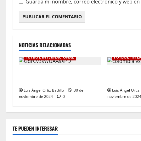
a
Guarda mi nombre, correo electrónico y web en
s
NOTICIAS RELACIONADAS
FÚTBOL INTERNACIONAL
FÚTBOL INTE
Botafogo Campeón de la
Dura derrota 
Libertadores de América.
Eliminatoria. 
Luis Ángel Ortiz Badillo
30 de
Luis Ángel Ortiz 
noviembre de 2024
0
noviembre de 202
TE PUEDEN INTERESAR
JUNIOR
JUNIOR