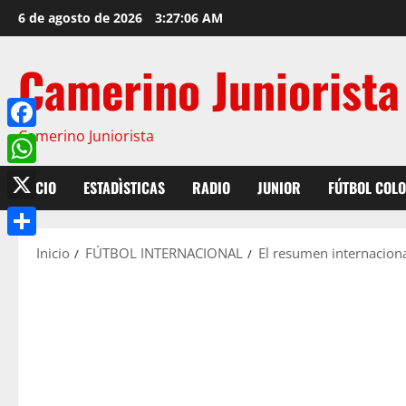
Saltar
6 de agosto de 2026
3:27:07 AM
al
contenido
Camerino Juniorista
Camerino Juniorista
Facebook
WhatsApp
INICIO
ESTADÌSTICAS
RADIO
JUNIOR
FÚTBOL COL
X
Compartir
Inicio
FÚTBOL INTERNACIONAL
El resumen internaciona