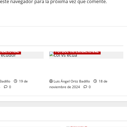
 este navegador para la próxima vez que comente.
RNACIONAL
FÚTBOL INTERNACIONAL
de Colombia en la
Colombia Vs. Ecuador por
0-1 ante Ecuador
Eliminatorias al Mundial
Badillo
19 de
Luis Ángel Ortiz Badillo
18 de
4
0
noviembre de 2024
0
JUNIOR