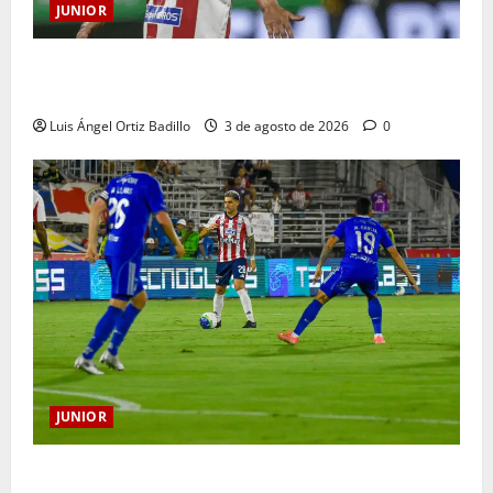
JUNIOR
El gran Teófilo Gutiérrez tendrá su despedida en el
Metropolitano
Luis Ángel Ortiz Badillo
3 de agosto de 2026
0
JUNIOR
“Tenemos que apretarnos los pantalones y trabajar