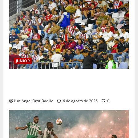
JUNIOR
Junior confirmó la boletería para el partido ante
Deportivo Pereira: Norte seguirá cerrada por
sanción
Luis Ángel Ortiz Badillo
6 de agosto de 2026
0