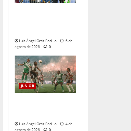
Junior confirmó la boletería
para el partido ante
Deportivo Pereira: Norte
seguirá cerrada por sanción
Luis Ángel Ortiz Badillo
6 de
agosto de 2026
0
JUNIOR
¿Por qué no se jugará la
fecha entre Nacional vs.
Junior en Medellín?
Luis Ángel Ortiz Badillo
4 de
agosto de 2026
0