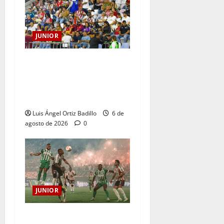
JUNIOR
Junior confirmó la boletería
para el partido ante
Deportivo Pereira: Norte
seguirá cerrada por sanción
Luis Ángel Ortiz Badillo
6 de
agosto de 2026
0
JUNIOR
¿Por qué no se jugará la