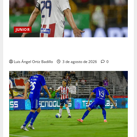
JUNIOR
El gran Teófilo Gutiérrez tendrá su despedida en el
Metropolitano
Luis Ángel Ortiz Badillo
3 de agosto de 2026
0