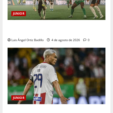
JUNIOR
¿Por qué no se jugará la fecha entre Nacional vs.
Junior en Medellín?
Luis Ángel Ortiz Badillo
4 de agosto de 2026
0
JUNIOR
El gran Teófilo Gutiérrez tendrá su despedida en el