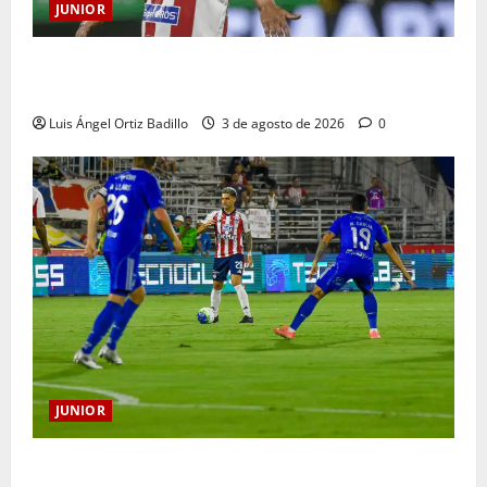
JUNIOR
El gran Teófilo Gutiérrez tendrá su despedida en el
Metropolitano
Luis Ángel Ortiz Badillo
3 de agosto de 2026
0
JUNIOR
“Tenemos que apretarnos los pantalones y trabajar