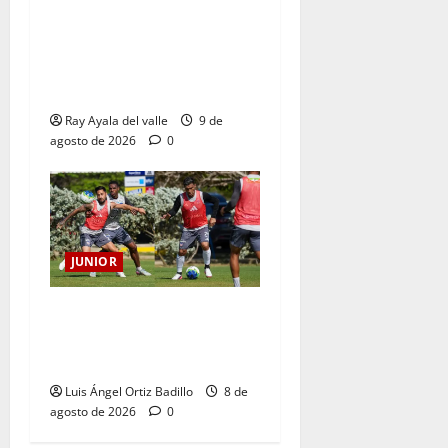
La previa: Junior recibe al
Pereira de Arturo Reyes con
necesidades en ambos
clubes
Ray Ayala del valle
9 de
agosto de 2026
0
JUNIOR
A toda máquina se prepara
Junior para su juego ante
Pereira
Luis Ángel Ortiz Badillo
8 de
agosto de 2026
0