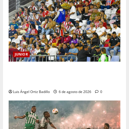
JUNIOR
Junior confirmó la boletería para el partido ante
Deportivo Pereira: Norte seguirá cerrada por
sanción
Luis Ángel Ortiz Badillo
6 de agosto de 2026
0