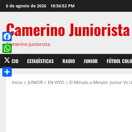
6 de agosto de 2026
10:56:53 PM
Camerino Juniorista
Camerino Juniorista
Facebook
WhatsApp
INICIO
ESTADÌSTICAS
RADIO
JUNIOR
FÚTBOL COL
X
Compartir
Inicio
JUNIOR
EN VIVO | El Minuto a Minuto: Junior Vs