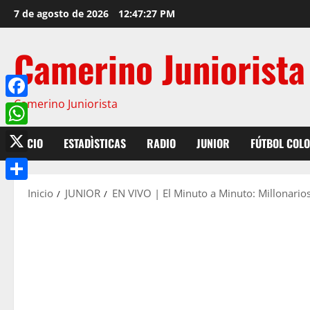
7 de agosto de 2026
12:47:28 PM
Camerino Juniorista
Camerino Juniorista
Facebook
WhatsApp
INICIO
ESTADÌSTICAS
RADIO
JUNIOR
FÚTBOL COL
X
Compartir
Inicio
JUNIOR
EN VIVO | El Minuto a Minuto: Millonarios