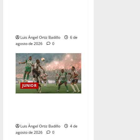
Junior confirmó la boletería
para el partido ante
Deportivo Pereira: Norte
seguirá cerrada por sanción
Luis Ángel Ortiz Badillo
6 de
agosto de 2026
0
JUNIOR
¿Por qué no se jugará la
fecha entre Nacional vs.
Junior en Medellín?
Luis Ángel Ortiz Badillo
4 de
agosto de 2026
0