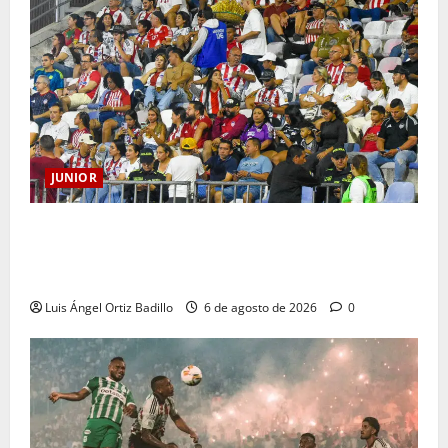
JUNIOR
Junior confirmó la boletería para el partido ante
Deportivo Pereira: Norte seguirá cerrada por
sanción
Luis Ángel Ortiz Badillo
6 de agosto de 2026
0