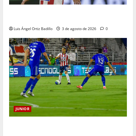
El gran Teófilo Gutiérrez tendrá su despedida en el
Metropolitano
Luis Ángel Ortiz Badillo
3 de agosto de 2026
0
JUNIOR
“Tenemos que apretarnos los pantalones y trabajar
más que nunca”: Guillermo Celis