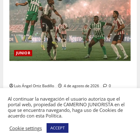
JUNIOR
¿Por qué no se jugará la fecha entre Nacional vs.
Junior en Medellín?
Luis Ángel Ortiz Badillo
4 de agosto de 2026
0
Al continuar la navegación el usuario autoriza que el
portal web, propiedad de CAMERINO JUNIORISTA en el
que se encuentra navegando, haga uso de Cookies de
acuerdo con esta Política.
Copyright © Todos los derechos reservados
Cookie settings
ACCEPT
Camerino Juniorista.
|
MoreNews
por AF themes.