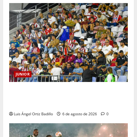
JUNIOR
Junior confirmó la boletería para el partido ante
Deportivo Pereira: Norte seguirá cerrada por
sanción
Luis Ángel Ortiz Badillo
6 de agosto de 2026
0