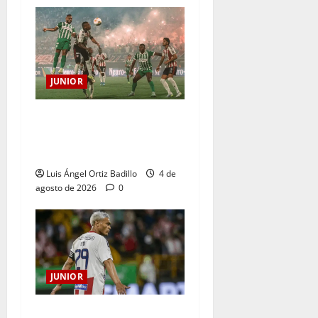
JUNIOR
¿Por qué no se jugará la
fecha entre Nacional vs.
Junior en Medellín?
Luis Ángel Ortiz Badillo
4 de
agosto de 2026
0
JUNIOR
El gran Teófilo Gutiérrez