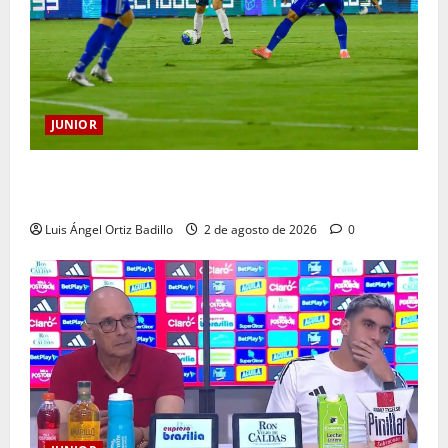
JUNIOR
“Tenemos que apretarnos los pantalones y trabajar
más que nunca”: Guillermo Celis
Luis Ángel Ortiz Badillo
2 de agosto de 2026
0