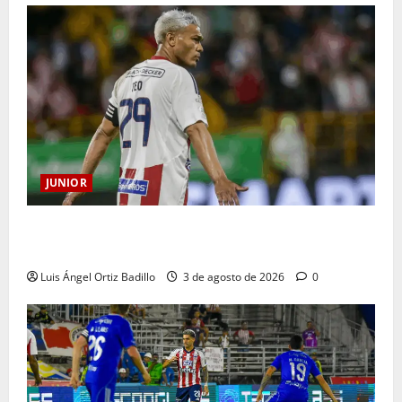
JUNIOR
El gran Teófilo Gutiérrez tendrá su despedida en el
Metropolitano
Luis Ángel Ortiz Badillo
3 de agosto de 2026
0