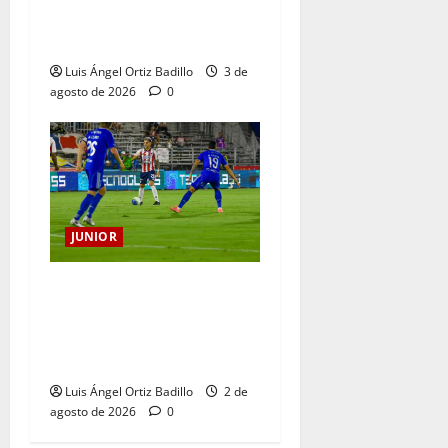
tendrá su despedida en el
Metropolitano
Luis Ángel Ortiz Badillo
3 de
agosto de 2026
0
JUNIOR
“Tenemos que apretarnos
los pantalones y trabajar
más que nunca”: Guillermo
Celis
Luis Ángel Ortiz Badillo
2 de
agosto de 2026
0