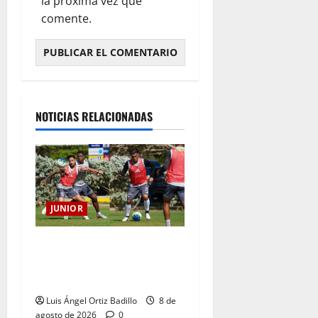
la próxima vez que
comente.
NOTICIAS RELACIONADAS
JUNIOR
A toda máquina se prepara
Junior para su juego ante
Pereira
Luis Ángel Ortiz Badillo
8 de
agosto de 2026
0