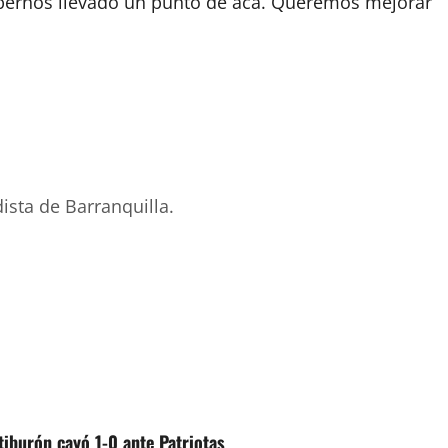
bernos llevado un punto de acá. Queremos mejorar
ista de Barranquilla.
 tiburón cayó 1-0 ante Patriotas