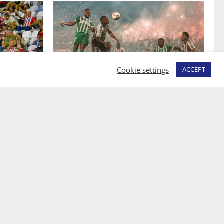
Cookie settings
ACCEPT
JUNIOR
¿Por qué no se jugará la fecha entre
para el
Nacional vs. Junior en Medellín?
ra: Norte
Luis Ángel Ortiz Badillo
4 de agosto de 2026
0
osto de 2026