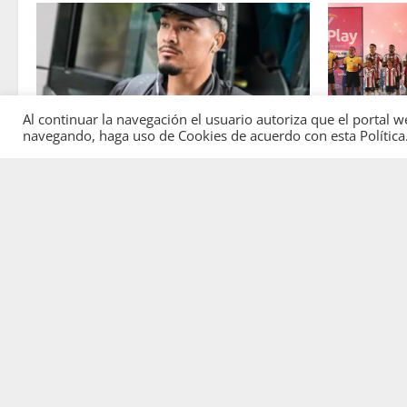
Al continuar la navegación el usuario autoriza que el porta
JUNIOR
JUNIOR
navegando, haga uso de Cookies de acuerdo con esta Política
JUNIOR DE
Atención: No vendrá Cristian Graciano al
DE UNA HIS
Junior.
CORAZÓN
Luis Ángel Ortiz Badillo
7 de agosto de 2026
0
Luis Ángel Or
0