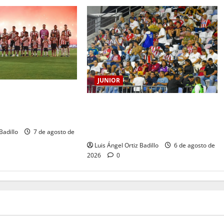
JUNIOR
RRANQUILLA, 102
HISTORIA QUE SE
Junior confirmó la boletería para el
CORAZÓN
partido ante Deportivo Pereira:
Norte seguirá cerrada por sanción
Badillo
7 de agosto de
Luis Ángel Ortiz Badillo
6 de agosto de
2026
0