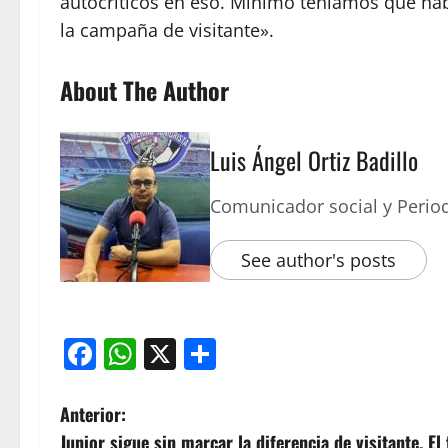
autocríticos en eso. Mínimo teníamos que ha
la campaña de visitante».
About The Author
Luis Ángel Ortiz Badillo
Comunicador social y Period
See author's posts
Facebook
WhatsApp
X
Compartir
Anterior:
Junior sigue sin marcar la diferencia de visitante. El