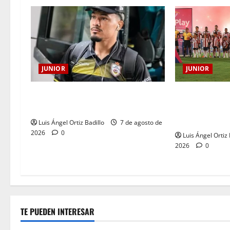
JUNIOR
JUNIOR
JUNIOR DE BA
Atención: No vendrá Cristian
AÑOS DE UNA 
Graciano al Junior.
LLEVA EN EL 
Luis Ángel Ortiz Badillo
7 de agosto de
2026
0
Luis Ángel Ortiz 
2026
0
TE PUEDEN INTERESAR