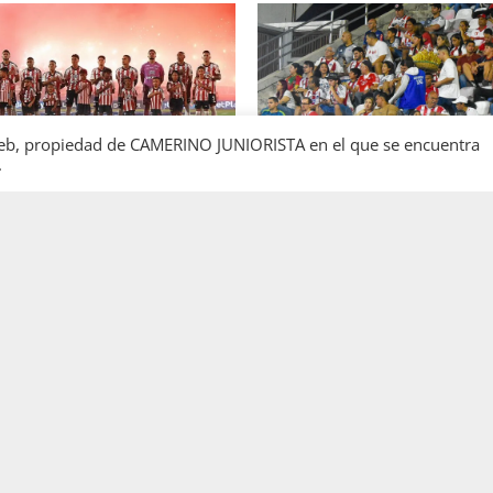
l web, propiedad de CAMERINO JUNIORISTA en el que se encuentra
.
JUNIOR
 BARRANQUILLA, 102 AÑOS
TORIA QUE SE LLEVA EN EL
Junior confirmó la boletería 
partido ante Deportivo Perei
seguirá cerrada por sanción
tiz Badillo
7 de agosto de 2026
Luis Ángel Ortiz Badillo
6 de ag
0