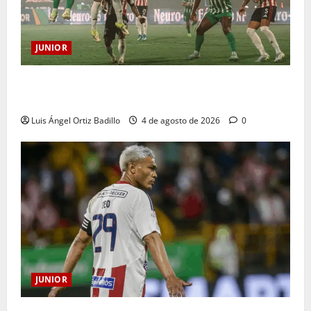
JUNIOR
¿Por qué no se jugará la fecha entre Nacional vs.
Junior en Medellín?
Luis Ángel Ortiz Badillo
4 de agosto de 2026
0
JUNIOR