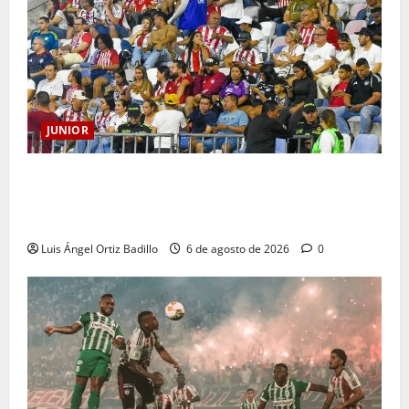
JUNIOR
Junior confirmó la boletería para el partido ante
Deportivo Pereira: Norte seguirá cerrada por
sanción
Luis Ángel Ortiz Badillo
6 de agosto de 2026
0