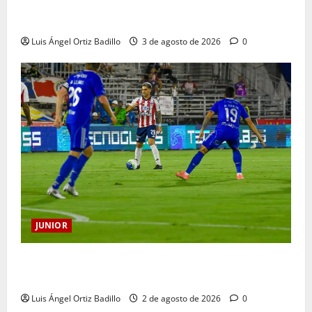
El gran Teófilo Gutiérrez tendrá su despedida en el
Metropolitano
Luis Ángel Ortiz Badillo
3 de agosto de 2026
0
JUNIOR
“Tenemos que apretarnos los pantalones y trabajar
más que nunca”: Guillermo Celis
Luis Ángel Ortiz Badillo
2 de agosto de 2026
0