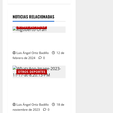
NOTICIAS RELACIONADAS
OTROS DEPORTES
“Ha llegado el momento”:
Rigoberto Urán
Luis Ángel Ortiz Badillo
12 de
febrero de 2024
0
OTROS DEPORTES
El tenis femenino le da a
Atlántico su primer oro en
los Juegos Nacionales 2023
Luis Ángel Ortiz Badillo
18 de
noviembre de 2023
0