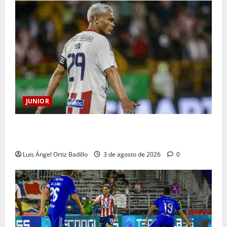
JUNIOR
El gran Teófilo Gutiérrez tendrá su despedida en el
Metropolitano
Luis Ángel Ortiz Badillo
3 de agosto de 2026
0