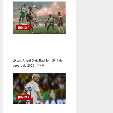
JUNIOR
¿Por qué no se jugará la
fecha entre Nacional vs.
Junior en Medellín?
Luis Ángel Ortiz Badillo
4 de
agosto de 2026
0
JUNIOR
El gran Teófilo Gutiérrez