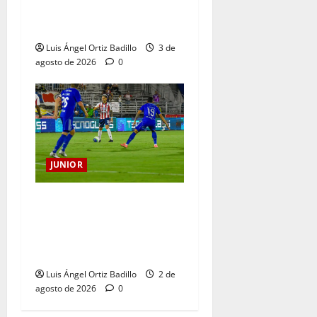
tendrá su despedida en el
Metropolitano
Luis Ángel Ortiz Badillo
3 de
agosto de 2026
0
JUNIOR
“Tenemos que apretarnos
los pantalones y trabajar
más que nunca”: Guillermo
Celis
Luis Ángel Ortiz Badillo
2 de
agosto de 2026
0