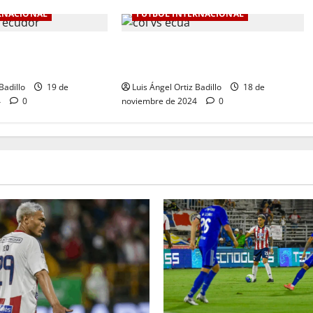
RNACIONAL
FÚTBOL INTERNACIONAL
de Colombia en la
Colombia Vs. Ecuador por
0-1 ante Ecuador
Eliminatorias al Mundial
Badillo
19 de
Luis Ángel Ortiz Badillo
18 de
4
0
noviembre de 2024
0