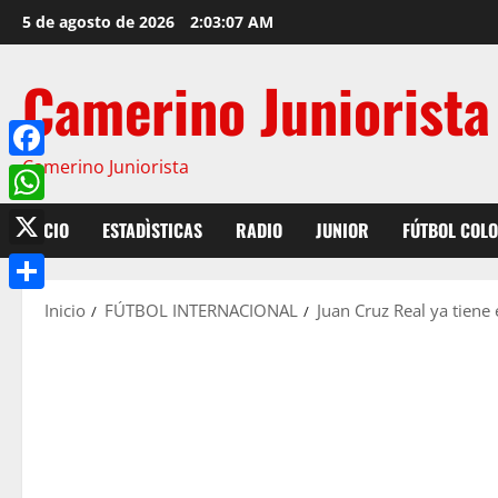
5 de agosto de 2026
2:03:08 AM
Camerino Juniorista
Camerino Juniorista
Facebook
WhatsApp
INICIO
ESTADÌSTICAS
RADIO
JUNIOR
FÚTBOL COL
X
Compartir
Inicio
FÚTBOL INTERNACIONAL
Juan Cruz Real ya tiene