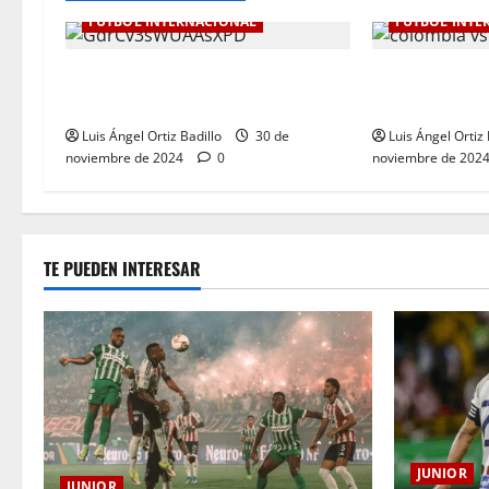
FÚTBOL INTERNACIONAL
FÚTBOL INTE
Botafogo Campeón de la
Dura derrota 
Libertadores de América.
Eliminatoria. 
Luis Ángel Ortiz Badillo
30 de
Luis Ángel Ortiz 
noviembre de 2024
0
noviembre de 202
TE PUEDEN INTERESAR
JUNIOR
JUNIOR