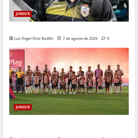
JUNIOR
Atención: No vendrá Cristian Graciano al Junior.
Luis Ángel Ortiz Badillo
7 de agosto de 2026
0
JUNIOR
JUNIOR DE BARRANQUILLA, 102 AÑOS DE UNA
HISTORIA QUE SE LLEVA EN EL CORAZÓN