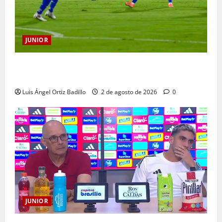
JUNIOR
“Tenemos que apretarnos los pantalones y trabajar
más que nunca”: Guillermo Celis
Luis Ángel Ortiz Badillo
2 de agosto de 2026
0
JUNIOR