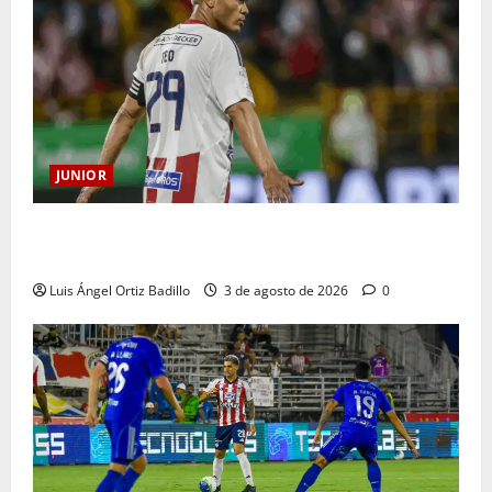
JUNIOR
El gran Teófilo Gutiérrez tendrá su despedida en el
Metropolitano
Luis Ángel Ortiz Badillo
3 de agosto de 2026
0