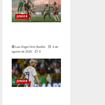
JUNIOR
¿Por qué no se jugará la
fecha entre Nacional vs.
Junior en Medellín?
Luis Ángel Ortiz Badillo
4 de
agosto de 2026
0
JUNIOR
El gran Teófilo Gutiérrez
tendrá su despedida en el
Metropolitano