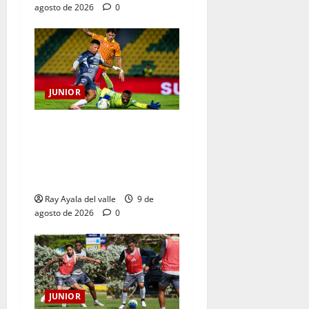
agosto de 2026
0
JUNIOR
La previa: Junior recibe al
Pereira de Arturo Reyes con
necesidades en ambos
clubes
Ray Ayala del valle
9 de
agosto de 2026
0
JUNIOR