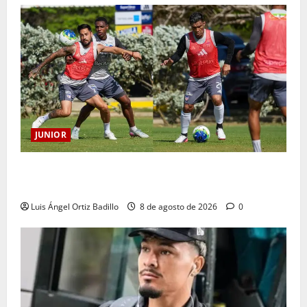
JUNIOR
A toda máquina se prepara Junior para su juego ante
Pereira
Luis Ángel Ortiz Badillo
8 de agosto de 2026
0