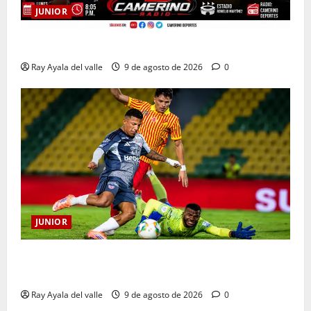
JUNIOR
EN VIVO | El Minuto a Minuto: Junior Vs Pereira
Ray Ayala del valle
9 de agosto de 2026
0
JUNIOR
La previa: Junior recibe al Pereira de Arturo Reyes
con necesidades en ambos clubes
Ray Ayala del valle
9 de agosto de 2026
0