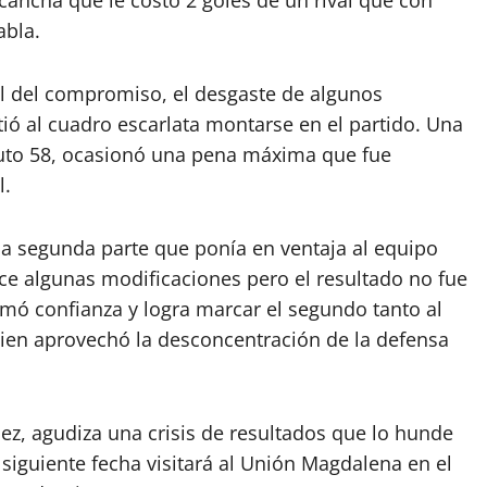
ancha que le costó 2 goles de un rival que con
abla.
l del compromiso, el desgaste de algunos
tió al cuadro escarlata montarse en el partido. Una
nuto 58, ocasionó una pena máxima que fue
l.
la segunda parte que ponía en ventaja al equipo
ace algunas modificaciones pero el resultado no fue
tomó confianza y logra marcar el segundo tanto al
ien aprovechó la desconcentración de la defensa
mez, agudiza una crisis de resultados que lo hunde
a siguiente fecha visitará al Unión Magdalena en el