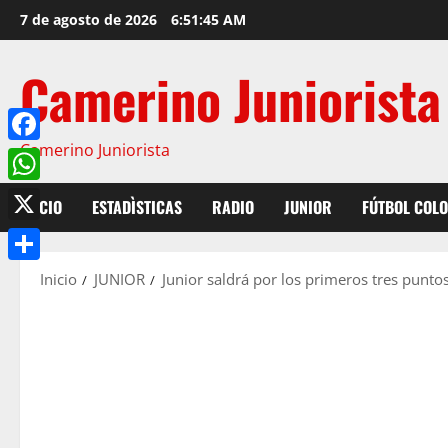
7 de agosto de 2026
6:51:46 AM
Camerino Juniorista
Camerino Juniorista
Facebook
WhatsApp
INICIO
ESTADÌSTICAS
RADIO
JUNIOR
FÚTBOL COL
X
Compartir
Inicio
JUNIOR
Junior saldrá por los primeros tres punto