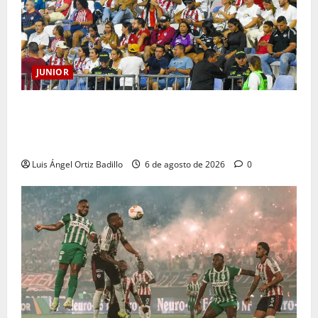
JUNIOR
Junior confirmó la boletería para el partido ante
Deportivo Pereira: Norte seguirá cerrada por
sanción
Luis Ángel Ortiz Badillo
6 de agosto de 2026
0