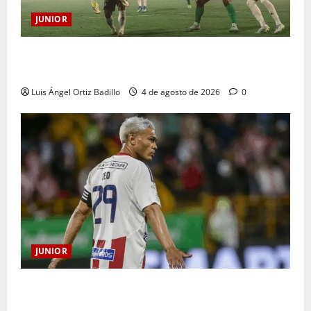
JUNIOR
¿Por qué no se jugará la fecha entre Nacional vs.
Junior en Medellín?
Luis Ángel Ortiz Badillo
4 de agosto de 2026
0
JUNIOR
El gran Teófilo Gutiérrez tendrá su despedida en el
Metropolitano