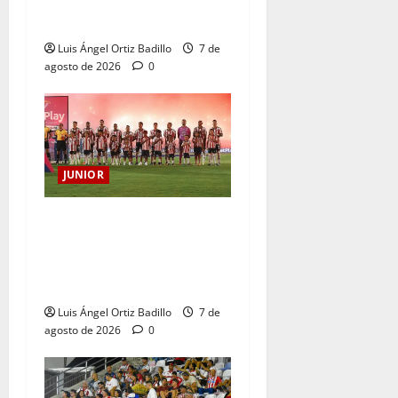
Atención: No vendrá
Cristian Graciano al Junior.
Luis Ángel Ortiz Badillo
7 de
agosto de 2026
0
JUNIOR
JUNIOR DE BARRANQUILLA,
102 AÑOS DE UNA HISTORIA
QUE SE LLEVA EN EL
CORAZÓN
Luis Ángel Ortiz Badillo
7 de
agosto de 2026
0