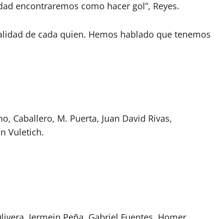
dad encontraremos como hacer gol”, Reyes.
talidad de cada quien. Hemos hablado que tenemos
eno, Caballero, M. Puerta, Juan David Rivas,
ín Vuletich.
ivera, Jermein Peña, Gabriel Fuentes, Homer