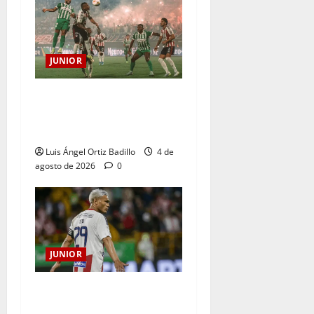
JUNIOR
¿Por qué no se jugará la
fecha entre Nacional vs.
Junior en Medellín?
Luis Ángel Ortiz Badillo
4 de
agosto de 2026
0
JUNIOR
El gran Teófilo Gutiérrez
tendrá su despedida en el