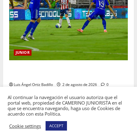
JUNIOR
“Tenemos que apretarnos los pantalones y trabajar
más que nunca”: Guillermo Celis
Luis Ángel Ortiz Badillo
2 de agosto de 2026
0
Al continuar la navegación el usuario autoriza que el
portal web, propiedad de CAMERINO JUNIORISTA en el
que se encuentra navegando, haga uso de Cookies de
acuerdo con esta Política.
Copyright © Todos los derechos reservados
Cookie settings
ACCEPT
Camerino Juniorista.
|
MoreNews
por AF themes.