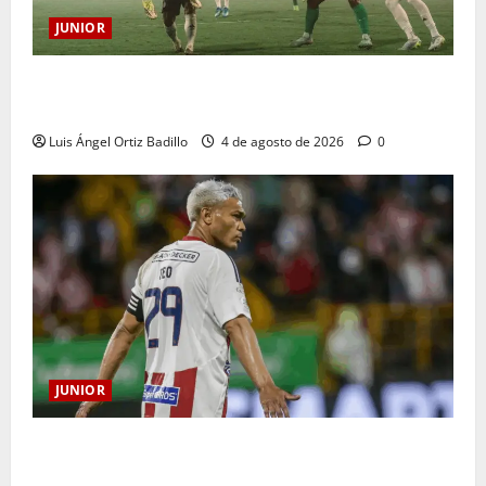
JUNIOR
¿Por qué no se jugará la fecha entre Nacional vs.
Junior en Medellín?
Luis Ángel Ortiz Badillo
4 de agosto de 2026
0
JUNIOR
El gran Teófilo Gutiérrez tendrá su despedida en el
Metropolitano