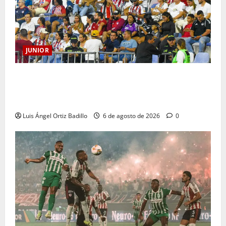
JUNIOR
Junior confirmó la boletería para el partido ante
Deportivo Pereira: Norte seguirá cerrada por
sanción
Luis Ángel Ortiz Badillo
6 de agosto de 2026
0