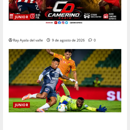
JUNIOR
EN VIVO | El Minuto a Minuto: Junior Vs Pereira
Ray Ayala del valle
9 de agosto de 2026
0
JUNIOR
La previa: Junior recibe al Pereira de Arturo Reyes
con necesidades en ambos clubes