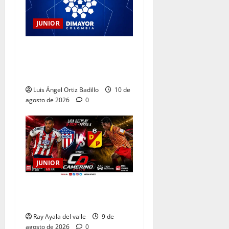
JUNIOR
DIMAYOR aplaza la jornada
de la Liga BetPlay por el
sismo
Luis Ángel Ortiz Badillo
10 de
agosto de 2026
0
JUNIOR
EN VIVO | El Minuto a
Minuto: Junior Vs Pereira
Ray Ayala del valle
9 de
agosto de 2026
0