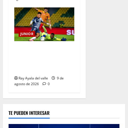
JUNIOR
La previa: Junior recibe al
Pereira de Arturo Reyes con
necesidades en ambos
clubes
Ray Ayala del valle
9 de
agosto de 2026
0
TE PUEDEN INTERESAR